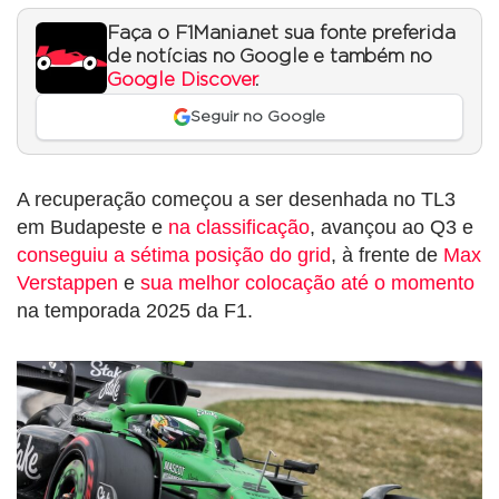
Faça o F1Mania.net sua fonte preferida
de notícias no Google e também no
Google Discover
.
Seguir no Google
A recuperação começou a ser desenhada no TL3
em Budapeste e
na classificação
, avançou ao Q3 e
conseguiu a sétima posição do grid
, à frente de
Max
Verstappen
e
sua melhor colocação até o momento
na temporada 2025 da F1.