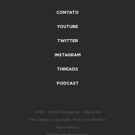
CONTATO
YOUTUBE
TWITTER
INSTAGRAM
THREADS
PODCAST
2002 - 2026 F1Mania.net - Mania de
Velocidade. Copyright. Todos os Direitos
Reservados.
Política de Privacidade