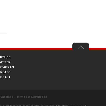
OUTUBE
WITTER
STAGRAM
HREADS
ODCAST
rivacidade
-
Termos e Condições