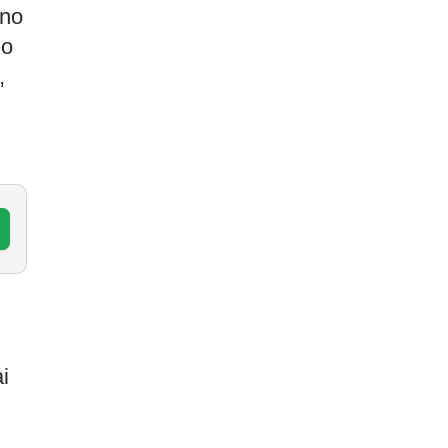
 no
 o
,
i