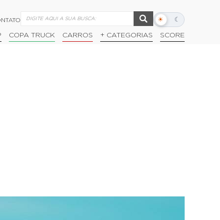
☀
☾
NTATO
Alternar
modo
P
COPA TRUCK
CARROS
+ CATEGORIAS
SCORE
escuro