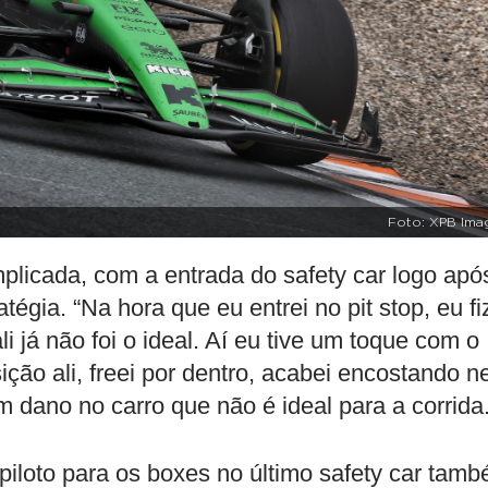
Foto: XPB Ima
plicada, com a entrada do safety car logo apó
gia. “Na hora que eu entrei no pit stop, eu fi
ali já não foi o ideal. Aí eu tive um toque com o
ição ali, freei por dentro, acabei encostando ne
m dano no carro que não é ideal para a corrida.
iloto para os boxes no último safety car tam