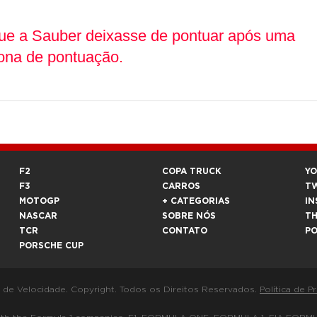
a que a Sauber deixasse de pontuar após uma
zona de pontuação.
F2
COPA TRUCK
Y
F3
CARROS
T
MOTOGP
+ CATEGORIAS
IN
NASCAR
SOBRE NÓS
T
TCR
CONTATO
P
PORSCHE CUP
a de Velocidade. Copyright. Todos os Direitos Reservados.
Política de P