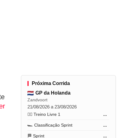
Próxima Corrida
GP da Holanda
te
Zandvoort
er
21/08/2026 a 23/08/2026
🏋️‍♂️ Treino Livre 1
...
🏎️ Classificação Sprint
...
🏁 Sprint
...