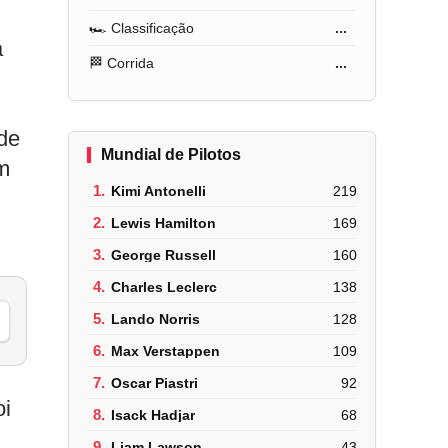
🏎️ Classificação
...
a
🏁 Corrida
...
de
Mundial de Pilotos
em
1.
Kimi Antonelli
219
2.
Lewis Hamilton
169
3.
George Russell
160
4.
Charles Leclerc
138
5.
Lando Norris
128
6.
Max Verstappen
109
7.
Oscar Piastri
92
oi
8.
Isack Hadjar
68
9.
Liam Lawson
43