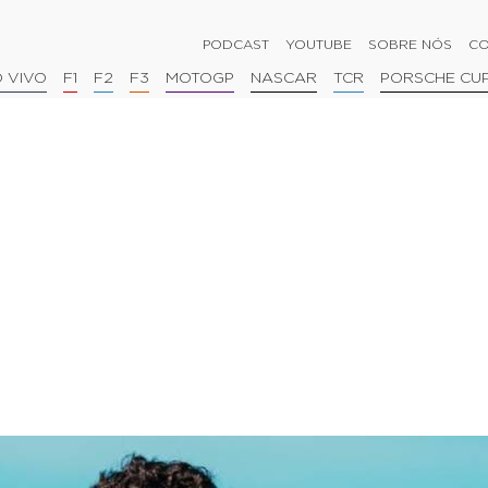
PODCAST
YOUTUBE
SOBRE NÓS
CO
 VIVO
F1
F2
F3
MOTOGP
NASCAR
TCR
PORSCHE CU