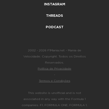
INSTAGRAM
THREADS
PODCAST
2002 - 2026 F1Mania.net - Mania de
Velocidade. Copyright. Todos os Direitos
Reservados.
Política de Privacidade
-
Termos e Condições
This website is unofficial and is not
associated in any way with the Formula 1
companies. F1, FORMULA ONE, FORMULA 1,