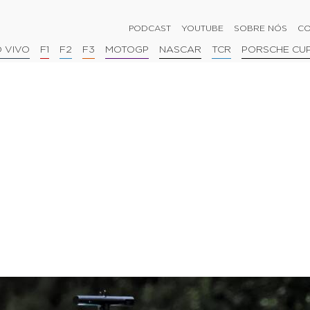
PODCAST
YOUTUBE
SOBRE NÓS
CO
 VIVO
F1
F2
F3
MOTOGP
NASCAR
TCR
PORSCHE CU