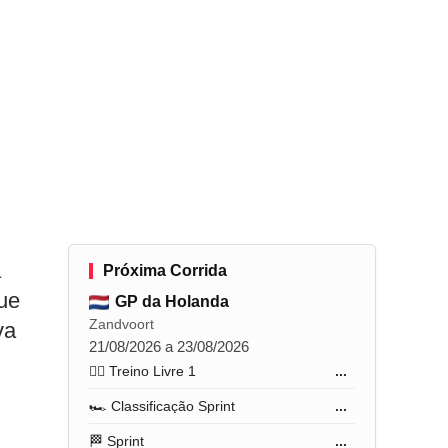
a
Próxima Corrida
ue
GP da Holanda
Zandvoort
va
21/08/2026 a 23/08/2026
🏋️‍♂️ Treino Livre 1
...
🏎️ Classificação Sprint
...
🏁 Sprint
...