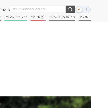
☀
☾
NTATO
Alternar
modo
P
COPA TRUCK
CARROS
+ CATEGORIAS
SCORE
escuro