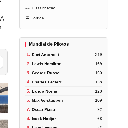
e
🏎️ Classificação
...
 A
🏁 Corrida
...
r
Mundial de Pilotos
1.
Kimi Antonelli
219
2.
Lewis Hamilton
169
3.
George Russell
160
4.
Charles Leclerc
138
5.
Lando Norris
128
6.
Max Verstappen
109
7.
Oscar Piastri
92
8.
Isack Hadjar
68
9.
Liam Lawson
43