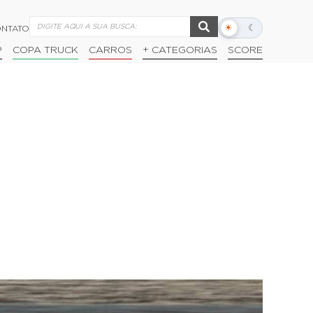
☀
☾
NTATO
Alternar
modo
P
COPA TRUCK
CARROS
+ CATEGORIAS
SCORE
escuro