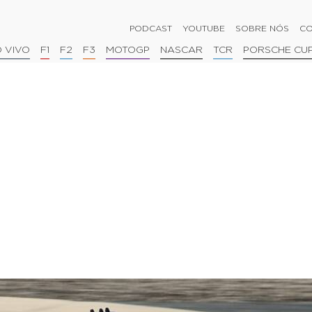
PODCAST
YOUTUBE
SOBRE NÓS
CO
 VIVO
F1
F2
F3
MOTOGP
NASCAR
TCR
PORSCHE CU