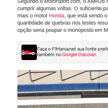
Segundo o
Motorsport.com,
o AMR26 fa
cumprir algumas voltas. O suficiente p
mais o motor
Honda
, que está sendo o
quantidade de quebras nos testes resul
opção seria poupar o monoposto em M
Faça o F1Mania.net sua fonte pref
também no
Google Discover
.