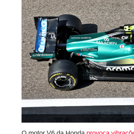
O motor V6 da Honda
provoca vibraçõ