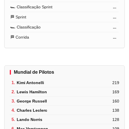
🏎️ Classificação Sprint
...
🏁 Sprint
...
🏎️ Classificação
...
🏁 Corrida
...
Mundial de Pilotos
1.
Kimi Antonelli
219
2.
Lewis Hamilton
169
3.
George Russell
160
4.
Charles Leclerc
138
5.
Lando Norris
128
6.
Max Verstappen
109