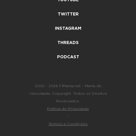
TWITTER
INSTAGRAM
THREADS
PODCAST
2002 - 2026 F1Mania.net - Mania de
Velocidade. Copyright. Todos os Direitos
Reservados.
Política de Privacidade
-
Termos e Condições