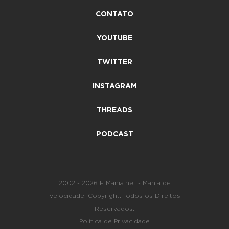
CONTATO
YOUTUBE
TWITTER
INSTAGRAM
THREADS
PODCAST
2002 - 2026 F1Mania.net - Mania de
Velocidade. Copyright. Todos os Direitos
Reservados.
Política de Privacidade