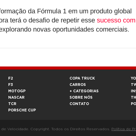
formação da Fórmula 1 em um produto global
ora terá o desafio de repetir esse
sucesso com
 explorando novas oportunidades comerciais.
F2
COPA TRUCK
Y
F3
CARROS
T
MOTOGP
+ CATEGORIAS
IN
NASCAR
SOBRE NÓS
T
TCR
CONTATO
P
PORSCHE CUP
a de Velocidade. Copyright. Todos os Direitos Reservados.
Política de P