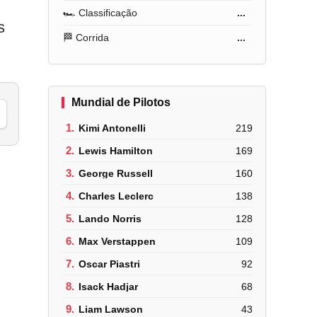
🏎️ Classificação
...
s
🏁 Corrida
...
Mundial de Pilotos
1.
Kimi Antonelli
219
2.
Lewis Hamilton
169
3.
George Russell
160
4.
Charles Leclerc
138
5.
Lando Norris
128
6.
Max Verstappen
109
7.
Oscar Piastri
92
8.
Isack Hadjar
68
9.
Liam Lawson
43