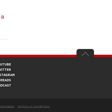
 a
OUTUBE
WITTER
STAGRAM
HREADS
ODCAST
rivacidade
-
Termos e Condições