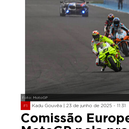
Foto: MotoGP
Kadu Gouvêa |
23 de junho de 2025 - 11:31
F1
Comissão Europe