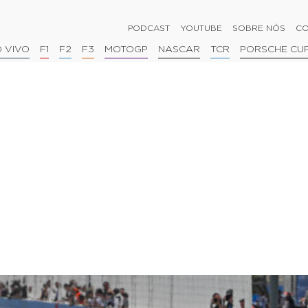
PODCAST
YOUTUBE
SOBRE NÓS
CO
 VIVO
F1
F2
F3
MOTOGP
NASCAR
TCR
PORSCHE CU