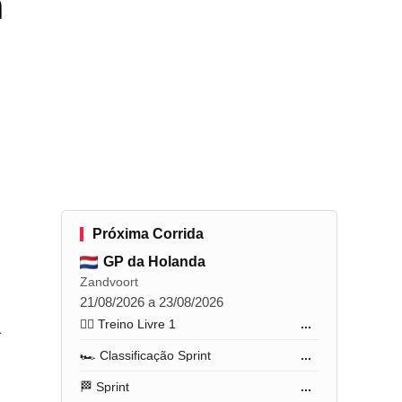
a
Próxima Corrida
GP da Holanda
Zandvoort
21/08/2026 a 23/08/2026
a
🏋️‍♂️ Treino Livre 1
...
🏎️ Classificação Sprint
...
🏁 Sprint
...