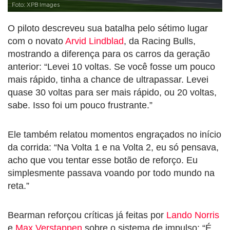
Foto: XPB Images
O piloto descreveu sua batalha pelo sétimo lugar
com o novato
Arvid Lindblad
, da Racing Bulls,
mostrando a diferença para os carros da geração
anterior: “Levei 10 voltas. Se você fosse um pouco
mais rápido, tinha a chance de ultrapassar. Levei
quase 30 voltas para ser mais rápido, ou 20 voltas,
sabe. Isso foi um pouco frustrante.”
Ele também relatou momentos engraçados no início
da corrida: “Na Volta 1 e na Volta 2, eu só pensava,
acho que vou tentar esse botão de reforço. Eu
simplesmente passava voando por todo mundo na
reta.”
Bearman reforçou críticas já feitas por
Lando Norris
e
Max Verstappen
sobre o sistema de impulso: “É