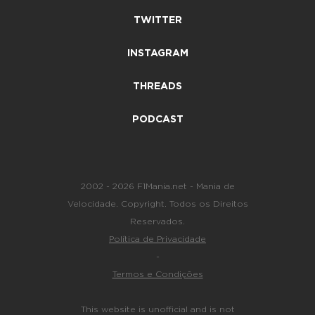
TWITTER
INSTAGRAM
THREADS
PODCAST
2002 - 2026 F1Mania.net - Mania de
Velocidade. Copyright. Todos os Direitos
Reservados.
Política de Privacidade
-
Termos e Condições
This website is unofficial and is not