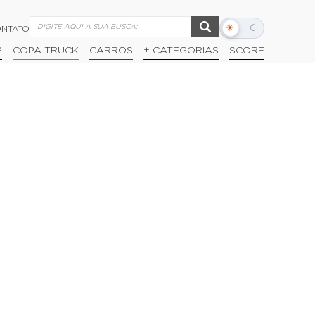
☀
☾
NTATO
Alternar
modo
P
COPA TRUCK
CARROS
+ CATEGORIAS
SCORE
escuro