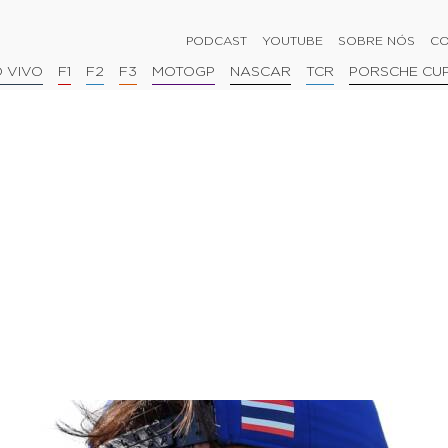
PODCAST
YOUTUBE
SOBRE NÓS
CO
 VIVO
F1
F2
F3
MOTOGP
NASCAR
TCR
PORSCHE CU