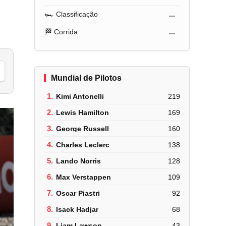
🏎️ Classificação
...
🏁 Corrida
...
Mundial de Pilotos
1.
Kimi Antonelli
219
2.
Lewis Hamilton
169
3.
George Russell
160
4.
Charles Leclerc
138
5.
Lando Norris
128
6.
Max Verstappen
109
7.
Oscar Piastri
92
8.
Isack Hadjar
68
9.
Liam Lawson
43