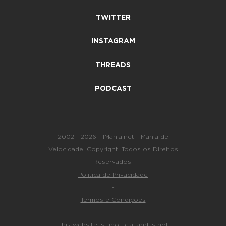
TWITTER
INSTAGRAM
THREADS
PODCAST
2002 - 2026 F1Mania.net - Mania de
Velocidade. Copyright. Todos os Direitos
Reservados.
Política de Privacidade
-
Termos e Condições
This website is unofficial and is not