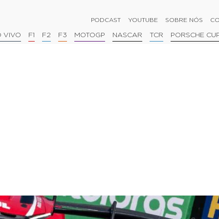
PODCAST
YOUTUBE
SOBRE NÓS
CO
 VIVO
F1
F2
F3
MOTOGP
NASCAR
TCR
PORSCHE CU