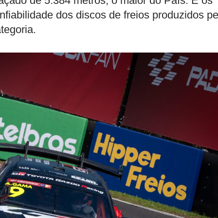
raçado de 5.384 metros, o maior do País. E os
fiabilidade dos discos de freios produzidos pe
tegoria.