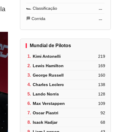
la
🏎️ Classificação
...
🏁 Corrida
...
Mundial de Pilotos
1.
Kimi Antonelli
219
2.
Lewis Hamilton
169
3.
George Russell
160
4.
Charles Leclerc
138
5.
Lando Norris
128
6.
Max Verstappen
109
7.
Oscar Piastri
92
8.
Isack Hadjar
68
9.
Liam Lawson
43