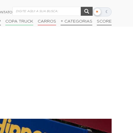
☀
☾
NTATO
Alternar
modo
P
COPA TRUCK
CARROS
+ CATEGORIAS
SCORE
escuro