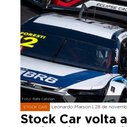
Foto: Rafa Catelan
Leonardo Marson |
28 de novemb
STOCK CAR
Stock Car volta a