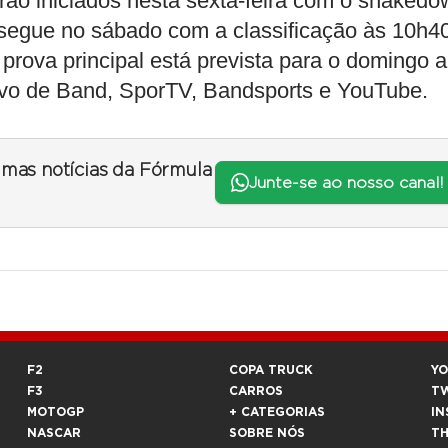
erão iniciados nesta sexta-feira com o shaked
 segue no sábado com a classificação às 10h4
 prova principal está prevista para o domingo a
vivo de Band, SporTV, Bandsports e YouTube.
timas notícias da Fórmula
Junte-se ao nosso canal!
F2
COPA TRUCK
Y
F3
CARROS
T
MOTOGP
+ CATEGORIAS
IN
NASCAR
SOBRE NÓS
T