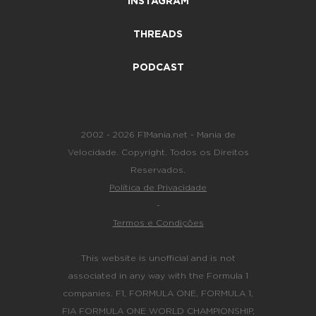
INSTAGRAM
THREADS
PODCAST
2002 - 2026 F1Mania.net - Mania de
Velocidade. Copyright. Todos os Direitos
Reservados.
Política de Privacidade
-
Termos e Condições
This website is unofficial and is not
associated in any way with the Formula 1
companies. F1, FORMULA ONE, FORMULA 1,
FIA FORMULA ONE WORLD CHAMPIONSHIP,