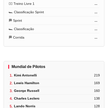
🏋️‍♂️ Treino Livre 1
...
🏎️ Classificação Sprint
...
🏁 Sprint
...
🏎️ Classificação
...
🏁 Corrida
...
Mundial de Pilotos
1.
Kimi Antonelli
219
2.
Lewis Hamilton
169
3.
George Russell
160
4.
Charles Leclerc
138
5.
Lando Norris
128