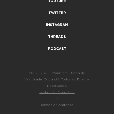
YOUTUBE
TWITTER
INSTAGRAM
THREADS
PODCAST
2002 - 2026 F1Mania.net - Mania de
Velocidade. Copyright. Todos os Direitos
Reservados.
Política de Privacidade
-
Termos e Condições