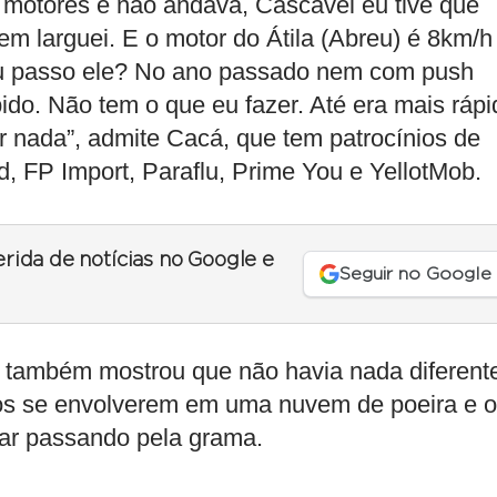
ês motores e não andava, Cascavel eu tive que
nem larguei. E o motor do Átila (Abreu) é 8km/h
u passo ele? No ano passado nem com push
ido. Não tem o que eu fazer. Até era mais rápi
r nada”, admite Cacá, que tem patrocínios de
, FP Import, Paraflu, Prime You e YellotMob.
erida de notícias no Google e
Seguir no Google
cá também mostrou que não havia nada diferent
rros se envolverem em uma nuvem de poeira e o
iar passando pela grama.