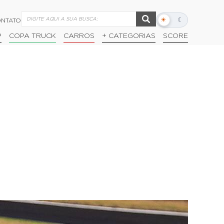
☀
☾
NTATO
Alternar
modo
P
COPA TRUCK
CARROS
+ CATEGORIAS
SCORE
escuro