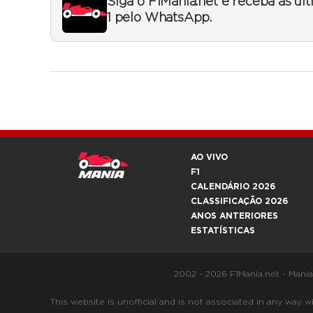
Siga o F1Mania.net e receba as úl
1 pelo WhatsApp.
AO VIVO
F1
CALENDÁRIO 2026
CLASSIFICAÇÃO 2026
ANOS ANTERIORES
ESTATÍSTICAS
2002 - 2026 F1Mania.net - Mani
This website is unofficial and is not associated in any