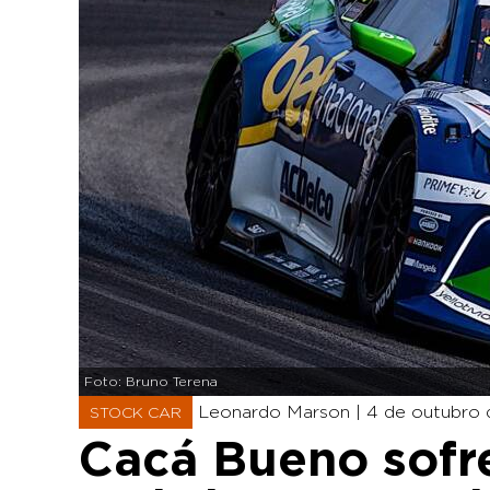
Foto: Bruno Terena
Leonardo Marson |
4 de outubro 
STOCK CAR
Cacá Bueno sofr