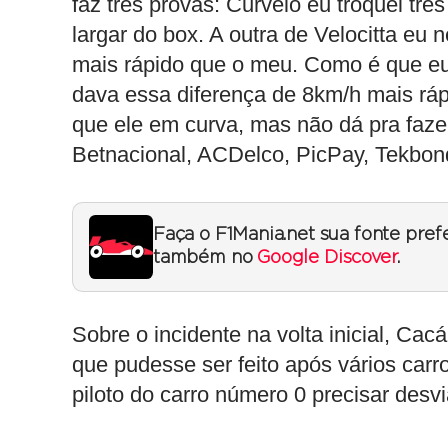
faz três provas: Curvelo eu troquei tr
largar do box. A outra de Velocitta eu 
mais rápido que o meu. Como é que e
dava essa diferença de 8km/h mais ráp
que ele em curva, mas não dá pra faze
Betnacional, ACDelco, PicPay, Tekbond
Faça o F1Mania.net sua fonte pref
também no
Google Discover
.
Sobre o incidente na volta inicial, Ca
que pudesse ser feito após vários ca
piloto do carro número 0 precisar desv