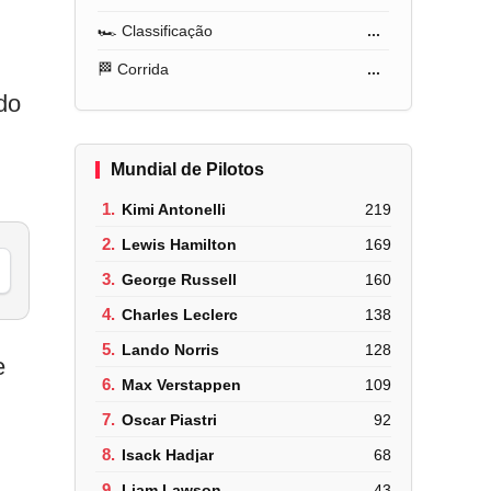
🏎️ Classificação
...
🏁 Corrida
...
do
Mundial de Pilotos
1.
Kimi Antonelli
219
2.
Lewis Hamilton
169
3.
George Russell
160
4.
Charles Leclerc
138
5.
Lando Norris
128
e
6.
Max Verstappen
109
7.
Oscar Piastri
92
8.
Isack Hadjar
68
9.
Liam Lawson
43