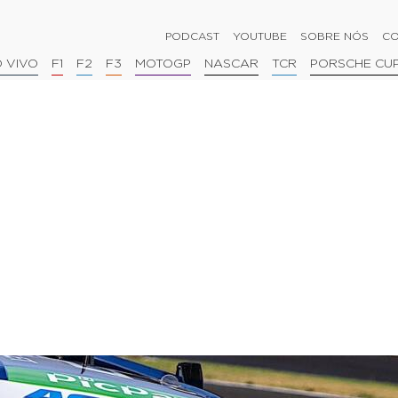
PODCAST
YOUTUBE
SOBRE NÓS
CO
 VIVO
F1
F2
F3
MOTOGP
NASCAR
TCR
PORSCHE CU