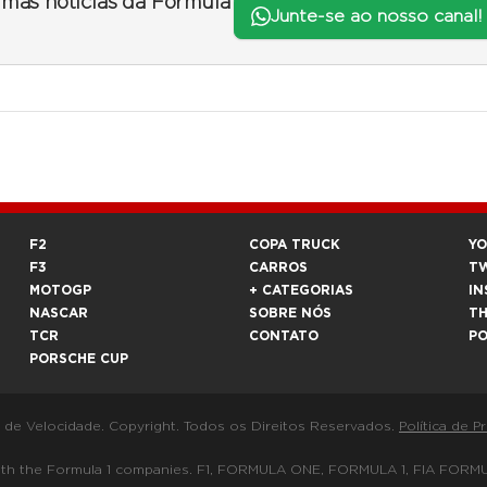
timas notícias da Fórmula
Junte-se ao nosso canal!
F2
COPA TRUCK
Y
F3
CARROS
T
MOTOGP
+ CATEGORIAS
IN
NASCAR
SOBRE NÓS
T
TCR
CONTATO
P
PORSCHE CUP
a de Velocidade. Copyright. Todos os Direitos Reservados.
Política de P
 way with the Formula 1 companies. F1, FORMULA ONE, FORMULA 1, FIA 