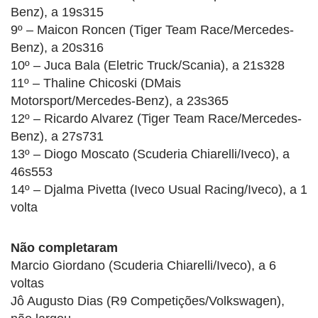
Benz), a 19s315
9º – Maicon Roncen (Tiger Team Race/Mercedes-
Benz), a 20s316
10º – Juca Bala (Eletric Truck/Scania), a 21s328
11º – Thaline Chicoski (DMais
Motorsport/Mercedes-Benz), a 23s365
12º – Ricardo Alvarez (Tiger Team Race/Mercedes-
Benz), a 27s731
13º – Diogo Moscato (Scuderia Chiarelli/Iveco), a
46s553
14º – Djalma Pivetta (Iveco Usual Racing/Iveco), a 1
volta
Não completaram
Marcio Giordano (Scuderia Chiarelli/Iveco), a 6
voltas
Jô Augusto Dias (R9 Competições/Volkswagen),