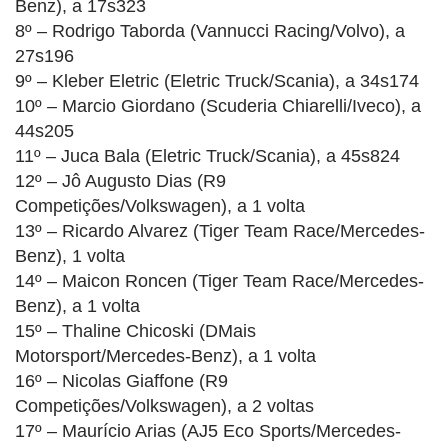
Benz), a 17s323
8º – Rodrigo Taborda (Vannucci Racing/Volvo), a
27s196
9º – Kleber Eletric (Eletric Truck/Scania), a 34s174
10º – Marcio Giordano (Scuderia Chiarelli/Iveco), a
44s205
11º – Juca Bala (Eletric Truck/Scania), a 45s824
12º – Jô Augusto Dias (R9
Competições/Volkswagen), a 1 volta
13º – Ricardo Alvarez (Tiger Team Race/Mercedes-
Benz), 1 volta
14º – Maicon Roncen (Tiger Team Race/Mercedes-
Benz), a 1 volta
15º – Thaline Chicoski (DMais
Motorsport/Mercedes-Benz), a 1 volta
16º – Nicolas Giaffone (R9
Competições/Volkswagen), a 2 voltas
17º – Maurício Arias (AJ5 Eco Sports/Mercedes-