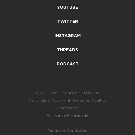
YOUTUBE
TWITTER
INSTAGRAM
THREADS
PODCAST
2002 - 2026 F1Mania.net - Mania de
Velocidade. Copyright. Todos os Direitos
Reservados.
Política de Privacidade
-
Termos e Condições