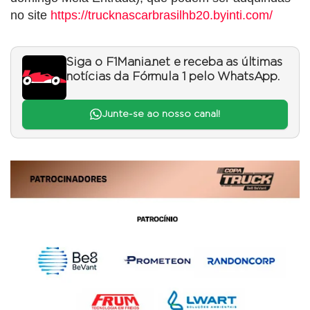
no site
https://trucknascarbrasilhb20.byinti.com/
Siga o F1Mania.net e receba as últimas
notícias da Fórmula 1 pelo WhatsApp.
Junte-se ao nosso canal!