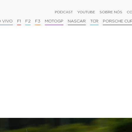
PODCAST
YOUTUBE
SOBRE NÓS
CO
 VIVO
F1
F2
F3
MOTOGP
NASCAR
TCR
PORSCHE CU