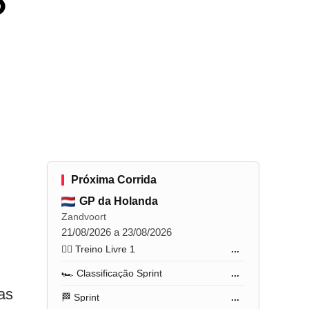
o
Próxima Corrida
GP da Holanda
Zandvoort
21/08/2026 a 23/08/2026
🏋️‍♂️ Treino Livre 1
...
🏎️ Classificação Sprint
...
as
🏁 Sprint
...