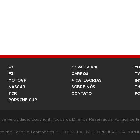
F2
COPA TRUCK
Y
F3
CARROS
T
MOTOGP
+ CATEGORIAS
IN
NASCAR
SOBRE NÓS
T
TCR
CONTATO
P
PORSCHE CUP
a de Velocidade. Copyright. Todos os Direitos Reservados.
Política de P
 way with the Formula 1 companies. F1, FORMULA ONE, FORMULA 1, FIA 