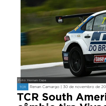
Foto: Hernan Capa
Renan Camargo |
30 de novembro de 202
TCR
TCR South Ameri