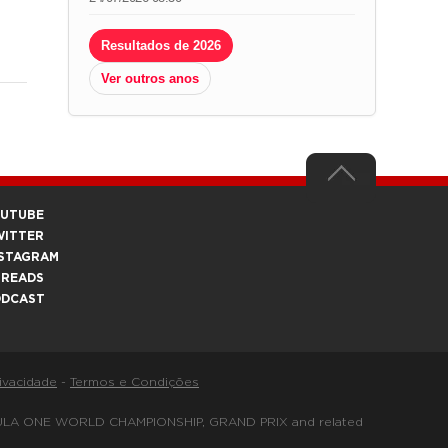
Resultados de 2026
Ver outros anos
OUTUBE
WITTER
STAGRAM
HREADS
ODCAST
rivacidade
-
Termos e Condições
FORMULA ONE WORLD CHAMPIONSHIP, GRAND PRIX and related