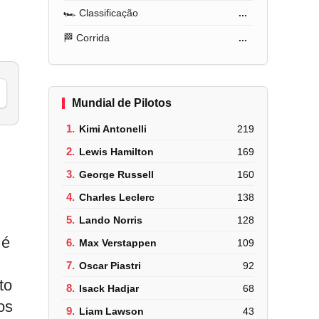
🏎️ Classificação
...
🏁 Corrida
...
Mundial de Pilotos
1.
Kimi Antonelli
219
2.
Lewis Hamilton
169
3.
George Russell
160
4.
Charles Leclerc
138
5.
Lando Norris
128
 é
6.
Max Verstappen
109
7.
Oscar Piastri
92
to
8.
Isack Hadjar
68
os
9.
Liam Lawson
43