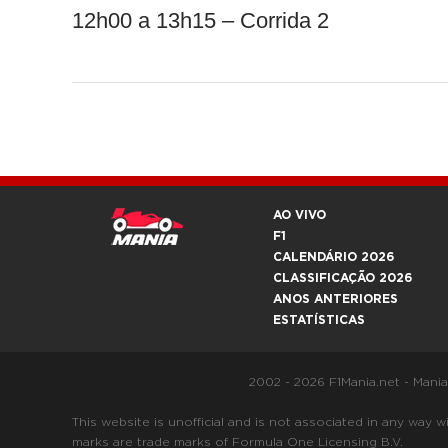
12h00 a 13h15 – Corrida 2
AO VIVO
F1
CALENDÁRIO 2026
CLASSIFICAÇÃO 2026
ANOS ANTERIORES
ESTATÍSTICAS
2002 - 2026 F1Mania.net - Mani
This website is unofficial and is not associated in any
marks are trade marks of Formula One Licensing B.V.