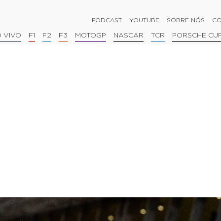
PODCAST
YOUTUBE
SOBRE NÓS
CO
 VIVO
F1
F2
F3
MOTOGP
NASCAR
TCR
PORSCHE CU