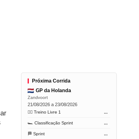
Próxima Corrida
GP da Holanda
Zandvoort
21/08/2026 a 23/08/2026
mar
🏋️‍♂️ Treino Livre 1
...
s
🏎️ Classificação Sprint
...
🏁 Sprint
...