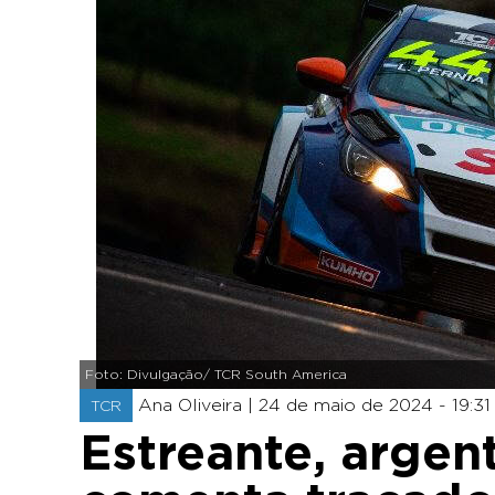
Foto: Divulgação/ TCR South America
Ana Oliveira |
24 de maio de 2024 - 19:31
TCR
Estreante, argen