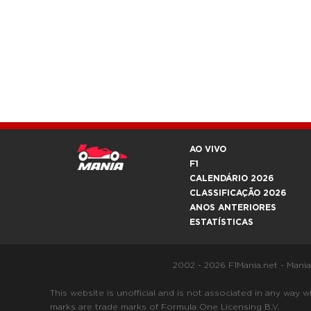
AO VIVO
F1
CALENDÁRIO 2026
CLASSIFICAÇÃO 2026
ANOS ANTERIORES
ESTATÍSTICAS
2002 - 2026 F1Mania.net - Mani
This website is unofficial and is not associated in any
marks are trade marks of Formula One Licensing B.V.