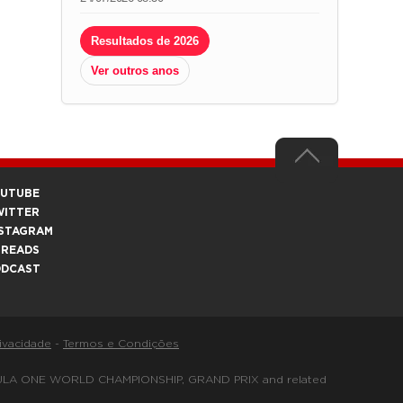
Resultados de 2026
Ver outros anos
OUTUBE
WITTER
STAGRAM
HREADS
ODCAST
rivacidade
-
Termos e Condições
FORMULA ONE WORLD CHAMPIONSHIP, GRAND PRIX and related