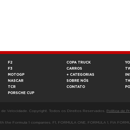
F2
COPA TRUCK
Y
F3
CARROS
T
MOTOGP
+ CATEGORIAS
IN
NASCAR
SOBRE NÓS
T
TCR
CONTATO
P
PORSCHE CUP
a de Velocidade. Copyright. Todos os Direitos Reservados.
Política de P
 way with the Formula 1 companies. F1, FORMULA ONE, FORMULA 1, FIA 