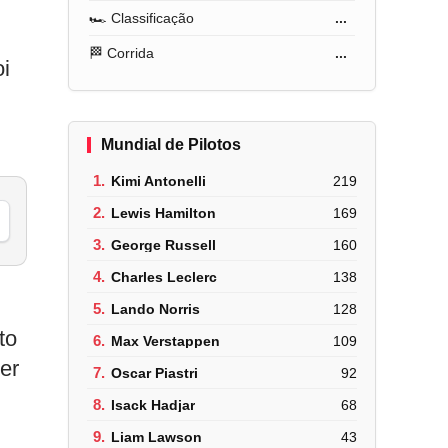
🏎️ Classificação
...
🏁 Corrida
...
oi
Mundial de Pilotos
1.
Kimi Antonelli
219
2.
Lewis Hamilton
169
3.
George Russell
160
4.
Charles Leclerc
138
5.
Lando Norris
128
to
6.
Max Verstappen
109
er
7.
Oscar Piastri
92
8.
Isack Hadjar
68
9.
Liam Lawson
43