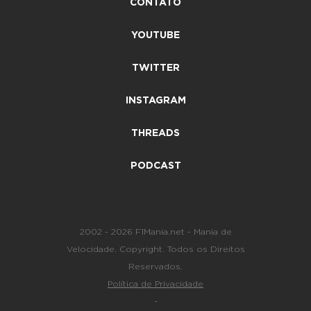
CONTATO
YOUTUBE
TWITTER
INSTAGRAM
THREADS
PODCAST
2002 - 2026 F1Mania.net - Mania de
Velocidade. Copyright. Todos os Direitos
Reservados.
Política de Privacidade
-