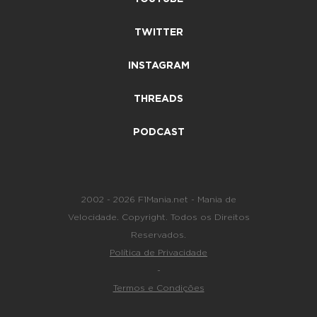
TWITTER
INSTAGRAM
THREADS
PODCAST
2002 - 2026 F1Mania.net - Mania de
Velocidade. Copyright. Todos os Direitos
Reservados.
Política de Privacidade
-
Termos e Condições