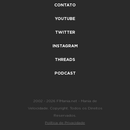
CONTATO
YOUTUBE
TWITTER
INSTAGRAM
THREADS
PODCAST
2002 - 2026 F1Mania.net - Mania de
Velocidade. Copyright. Todos os Direitos
Reservados.
Política de Privacidade