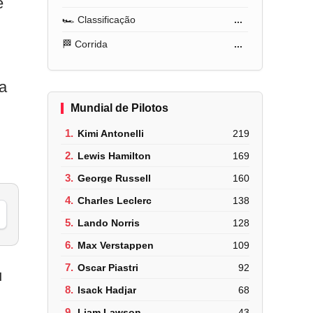
e
🏎️ Classificação
...
🏁 Corrida
...
a
Mundial de Pilotos
1.
Kimi Antonelli
219
2.
Lewis Hamilton
169
3.
George Russell
160
4.
Charles Leclerc
138
5.
Lando Norris
128
6.
Max Verstappen
109
7.
Oscar Piastri
92
u
8.
Isack Hadjar
68
9.
Liam Lawson
43