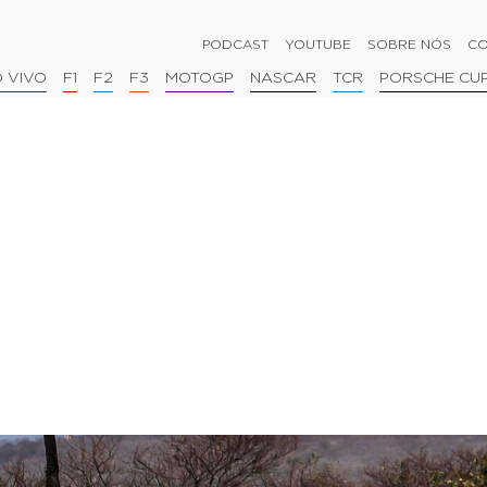
PODCAST
YOUTUBE
SOBRE NÓS
CO
 VIVO
F1
F2
F3
MOTOGP
NASCAR
TCR
PORSCHE CU