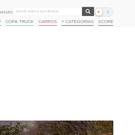
☀
☾
NTATO
Alternar
modo
P
COPA TRUCK
CARROS
+ CATEGORIAS
SCORE
escuro