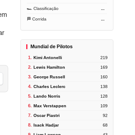
🏎️ Classificação
...
 em
🏁 Corrida
...
ar
Mundial de Pilotos
1.
Kimi Antonelli
219
2.
Lewis Hamilton
169
3.
George Russell
160
4.
Charles Leclerc
138
5.
Lando Norris
128
6.
Max Verstappen
109
7.
Oscar Piastri
92
8.
Isack Hadjar
68
9.
Liam Lawson
43