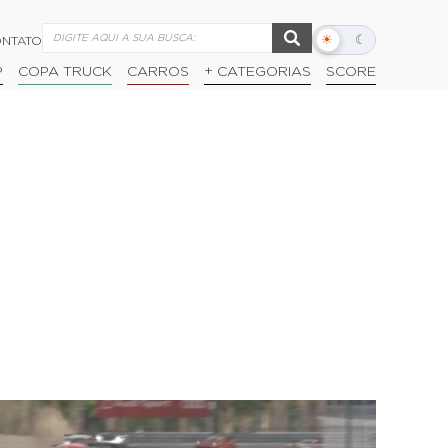
☀
☾
NTATO
Alternar
modo
P
COPA TRUCK
CARROS
+ CATEGORIAS
SCORE
escuro