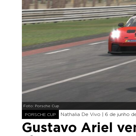
Foto: Porsche Cup
Nathalia De Vivo |
6 de junho d
PORSCHE CUP
Gustavo Ariel ve