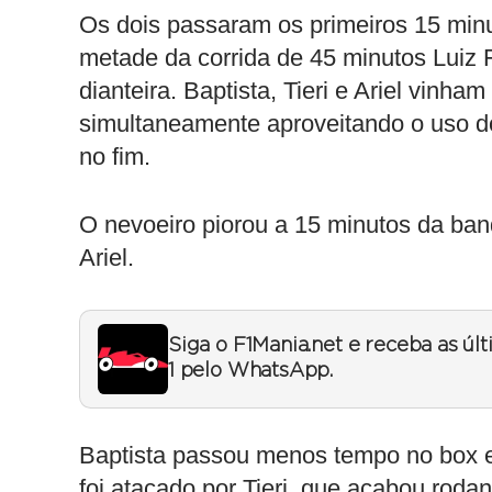
Os dois passaram os primeiros 15 minu
metade da corrida de 45 minutos Luiz F
dianteira. Baptista, Tieri e Ariel vinha
simultaneamente aproveitando o uso do
no fim.
O nevoeiro piorou a 15 minutos da band
Ariel.
Siga o F1Mania.net e receba as úl
1 pelo WhatsApp.
Baptista passou menos tempo no box e f
foi atacado por Tieri, que acabou roda