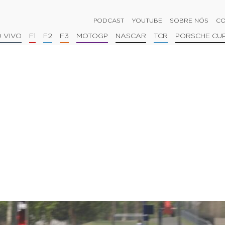
PODCAST
YOUTUBE
SOBRE NÓS
CO
 VIVO
F1
F2
F3
MOTOGP
NASCAR
TCR
PORSCHE CU