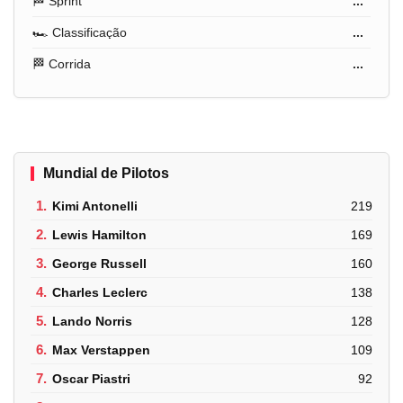
🏁 Sprint
...
🏎️ Classificação
...
🏁 Corrida
...
Mundial de Pilotos
1.
Kimi Antonelli
219
2.
Lewis Hamilton
169
3.
George Russell
160
4.
Charles Leclerc
138
5.
Lando Norris
128
6.
Max Verstappen
109
7.
Oscar Piastri
92