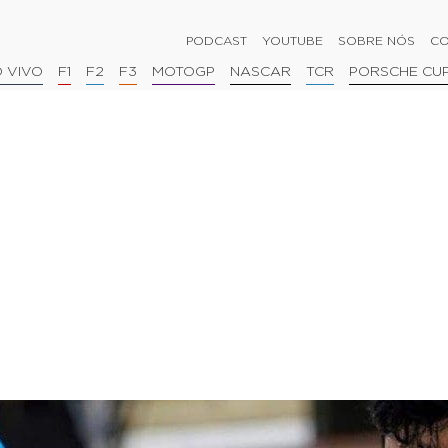
PODCAST
YOUTUBE
SOBRE NÓS
CO
 VIVO
F1
F2
F3
MOTOGP
NASCAR
TCR
PORSCHE CU