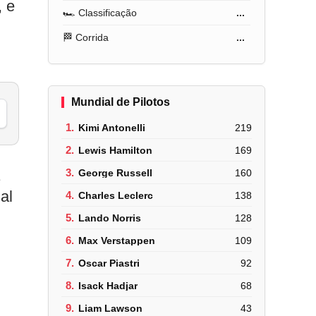
, e
🏎️ Classificação
...
🏁 Corrida
...
Mundial de Pilotos
1.
Kimi Antonelli
219
2.
Lewis Hamilton
169
3.
George Russell
160
al
4.
Charles Leclerc
138
5.
Lando Norris
128
6.
Max Verstappen
109
7.
Oscar Piastri
92
8.
Isack Hadjar
68
9.
Liam Lawson
43