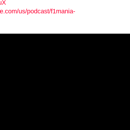
auX
le.com/us/podcast/f1mania-