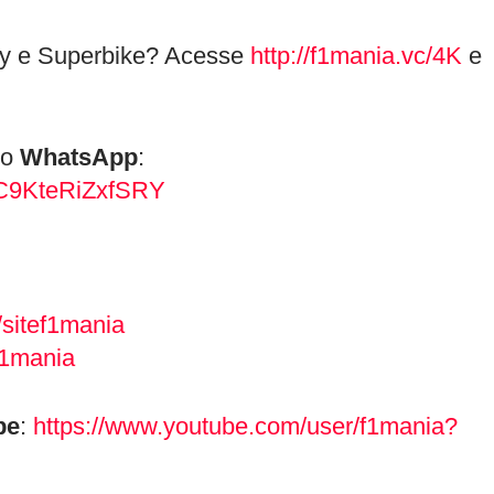
ndy e Superbike? Acesse
http://f1mania.vc/4K
e
!
lo
WhatsApp
:
gC9KteRiZxfSRY
sitef1mania
f1mania
be
:
https://www.youtube.com/user/f1mania?