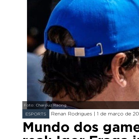
Foto: Charouz Racing
Renan Rodrigues |
1 de março de 20
ESPORTS
Mundo dos game