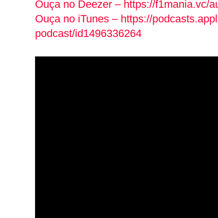
Ouça no Deezer – https://f1mania.vc/
Ouça no iTunes – https://podcasts.app
podcast/id1496336264