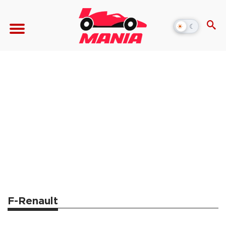
☀
☾
Alternar
modo
escuro
F-Renault