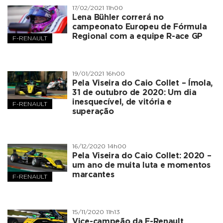
17/02/2021 11h00
Lena Bühler correrá no
campeonato Europeu de Fórmula
Regional com a equipe R-ace GP
F-RENAULT
19/01/2021 16h00
Pela Viseira do Caio Collet – Ímola,
31 de outubro de 2020: Um dia
inesquecível, de vitória e
F-RENAULT
superação
16/12/2020 14h00
Pela Viseira do Caio Collet: 2020 –
um ano de muita luta e momentos
marcantes
F-RENAULT
15/11/2020 11h13
Vice-campeão da F-Renault