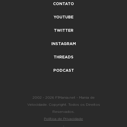
CONTATO
YOUTUBE
TWITTER
INSTAGRAM
THREADS
PODCAST
2002 - 2026 F1Mania.net - Mania de
Velocidade. Copyright. Todos os Direitos
Reservados.
Política de Privacidade
-