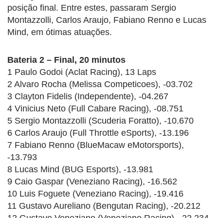
posição final. Entre estes, passaram Sergio
Montazzolli, Carlos Araujo, Fabiano Renno e Lucas
Mind, em ótimas atuações.
Bateria 2 – Final, 20 minutos
1 Paulo Godoi (Aclat Racing), 13 Laps
2 Alvaro Rocha (Melissa Competicoes), -03.702
3 Clayton Fidelis (Independente), -04.267
4 Vinicius Neto (Full Cabare Racing), -08.751
5 Sergio Montazzolli (Scuderia Foratto), -10.670
6 Carlos Araujo (Full Throttle eSports), -13.196
7 Fabiano Renno (BlueMacaw eMotorsports),
-13.793
8 Lucas Mind (BUG Esports), -13.981
9 Caio Gaspar (Veneziano Racing), -16.562
10 Luis Foguete (Veneziano Racing), -19.416
11 Gustavo Aureliano (Bengutan Racing), -20.212
12 Gustavo Veneziano (Veneziano Racing), -22.234