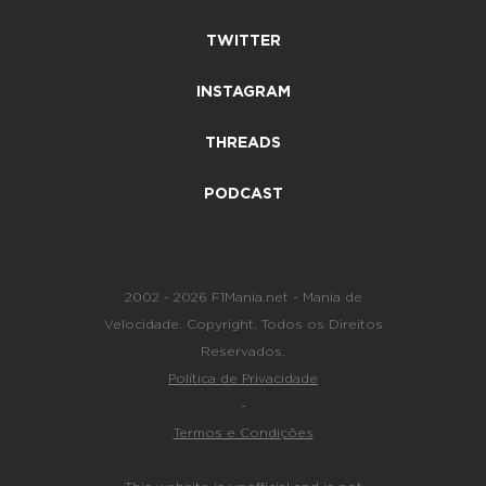
TWITTER
INSTAGRAM
THREADS
PODCAST
2002 - 2026 F1Mania.net - Mania de
Velocidade. Copyright. Todos os Direitos
Reservados.
Política de Privacidade
-
Termos e Condições