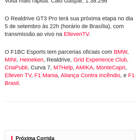
Volta mais rápida: Caio Gaspar, 1:38.256
O Realdrive GT3 Pro terá sua próxima etapa no dia
5 de setembro às 22h (horário de Brasília), com
transmissão ao vivo na
EllevenTV
.
O F1BC Esports tem parcerias oficiais com
BMW
,
MINI
,
Heineken
, Realdrive,
Grid Experience Club
,
CriaPubli
, Curva 7,
M7Help
,
AMIKA
,
MonteCapri
,
Elleven TV
,
F1 Mania
,
Aliança Contra Incêndio
, e
F1
Brasil
.
Próxima Corrida