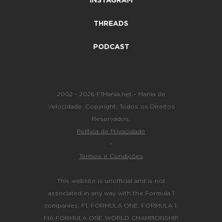
INSTAGRAM
THREADS
PODCAST
2002 - 2026 F1Mania.net - Mania de
Velocidade. Copyright. Todos os Direitos
Reservados.
Política de Privacidade
-
Termos e Condições
This website is unofficial and is not
associated in any way with the Formula 1
companies. F1, FORMULA ONE, FORMULA 1,
FIA FORMULA ONE WORLD CHAMPIONSHIP,