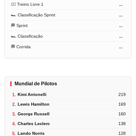
🏋️‍♂️ Treino Livre 1
...
🏎️ Classificação Sprint
...
🏁 Sprint
...
🏎️ Classificação
...
🏁 Corrida
...
Mundial de Pilotos
1.
Kimi Antonelli
219
2.
Lewis Hamilton
169
3.
George Russell
160
4.
Charles Leclerc
138
5.
Lando Norris
128