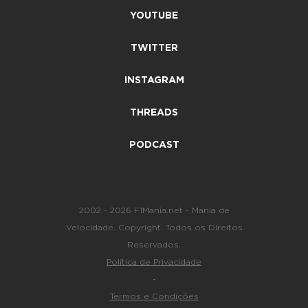
YOUTUBE
TWITTER
INSTAGRAM
THREADS
PODCAST
2002 - 2026 F1Mania.net - Mania de
Velocidade. Copyright. Todos os Direitos
Reservados.
Política de Privacidade
-
Termos e Condições