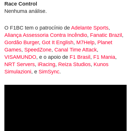
Race Control
Nenhuma análise.
O F1BC tem o patrocínio de
Adelante Sports
,
Aliança Assessoria Contra Incêndio
,
Fanatic Brazil
,
Gordão Burger
,
Got It English
,
M7Help
,
Planet
Games
,
SpeedZone
,
Canal Time Attack
,
VISAMUNDO
, e o apoio de
F1 Brasil
,
F1 Mania
,
NRT Servers
,
iRacing
,
Reiza Studios
,
Kunos
Simulazioni
, e
SimSync
.