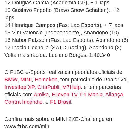
12 Douglas Garcia (Academia GP), + 1 laps
13 Gustavo Frigotto (Bravo Snow Schatten), + 2
laps
14 Henrique Campos (Fast Lap Esports), + 7 laps
15 Vini Valencio (Independente), Abandono (10)
16 Nabor Patzsch (Fast Lap Esports), Abandono (6)
17 Inacio Cechella (SATC Racing), Abandono (2)
Volta mais rápida: Luciano Borges, 1:40.340
O F1BC e-Sports realiza campeonatos oficiais de
BMW
,
MINI
,
Heineken
, tem patrocínio de Realdrive,
Investtop XP
,
CriaPubli
,
M7Help
, e tem parcerias
oficiais com
Amika
,
Elleven TV
,
F1 Mania
,
Aliança
Contra Incêndio
, e
F1 Brasil
.
Confira mais sobre o MINI 2XE-Challenge em
www.f1bc.com/mini