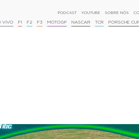
PODCAST
YOUTUBE
SOBRE NÓS
CO
 VIVO
F1
F2
F3
MOTOGP
NASCAR
TCR
PORSCHE CU