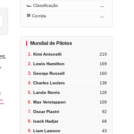
🏎️ Classificação
...
🏁 Corrida
...
Mundial de Pilotos
1.
Kimi Antonelli
219
es.
2.
Lewis Hamilton
169
,
3.
George Russell
160
4.
Charles Leclerc
138
h
5.
Lando Norris
128
C
.
6.
Max Verstappen
109
7.
Oscar Piastri
92
8.
Isack Hadjar
68
9.
Liam Lawson
43