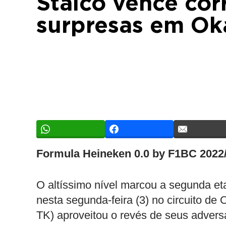
Staico vence cor
surpresas em O
Formula Heineken 0.0 by F1BC 202
O altíssimo nível marcou a segunda e
nesta segunda-feira (3) no circuito d
TK) aproveitou o revés de seus adversár