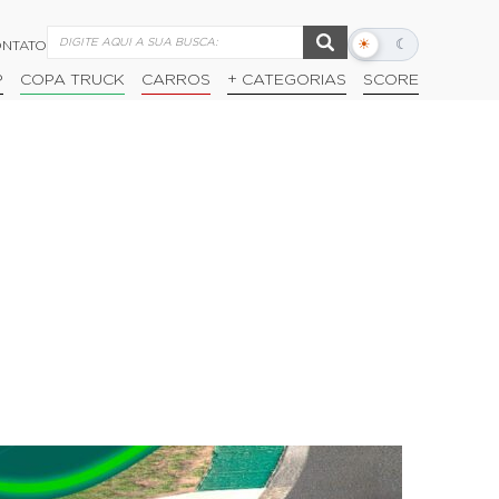
☀
☾
NTATO
Alternar
modo
P
COPA TRUCK
CARROS
+ CATEGORIAS
SCORE
escuro