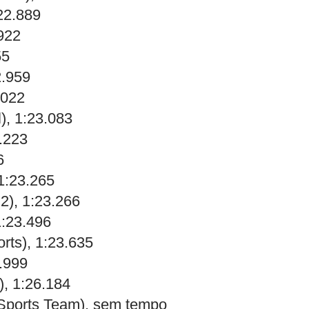
22.889
922
55
2.959
.022
l), 1:23.083
.223
6
1:23.265
2), 1:23.266
1:23.496
rts), 1:23.635
3.999
), 1:26.184
Sports Team), sem tempo