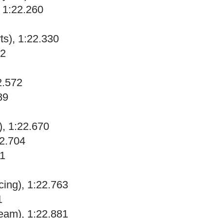
 1:22.260
s), 1:22.330
42
2.572
89
, 1:22.670
22.704
31
ing), 1:22.763
1
eam), 1:22.881