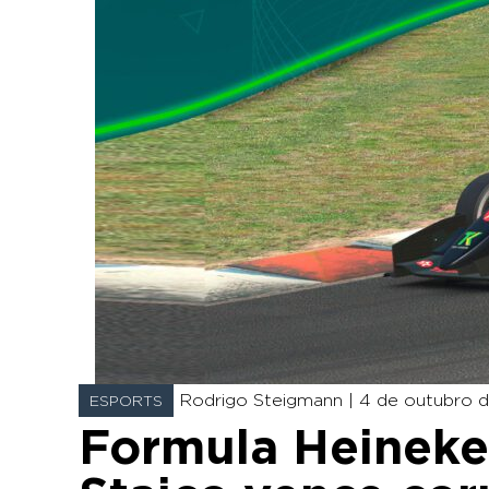
Rodrigo Steigmann |
4 de outubro d
ESPORTS
Formula Heineke