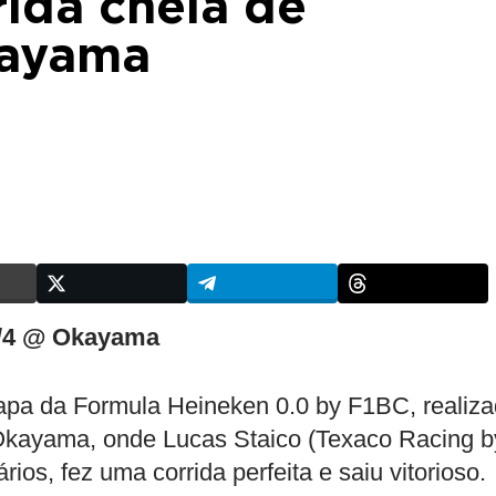
rida cheia de
kayama
2/4 @ Okayama
tapa da Formula Heineken 0.0 by F1BC, realiz
e Okayama, onde Lucas Staico (Texaco Racing b
ios, fez uma corrida perfeita e saiu vitorioso.