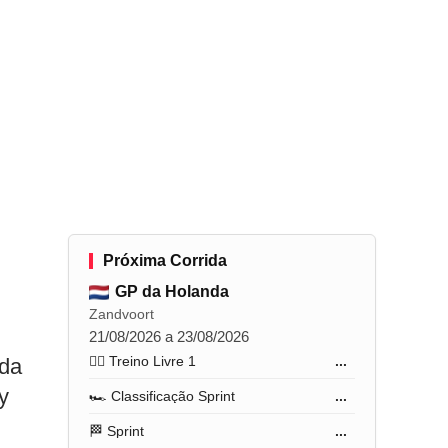
Próxima Corrida
GP da Holanda
Zandvoort
21/08/2026 a 23/08/2026
🏋️‍♂️ Treino Livre 1
...
ada
y
🏎️ Classificação Sprint
...
🏁 Sprint
...