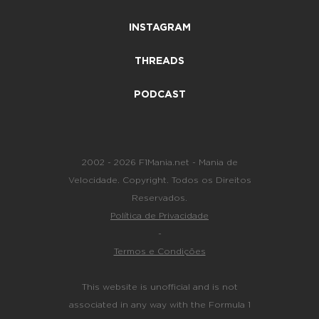
INSTAGRAM
THREADS
PODCAST
2002 - 2026 F1Mania.net - Mania de
Velocidade. Copyright. Todos os Direitos
Reservados.
Política de Privacidade
-
Termos e Condições
This website is unofficial and is not
associated in any way with the Formula 1