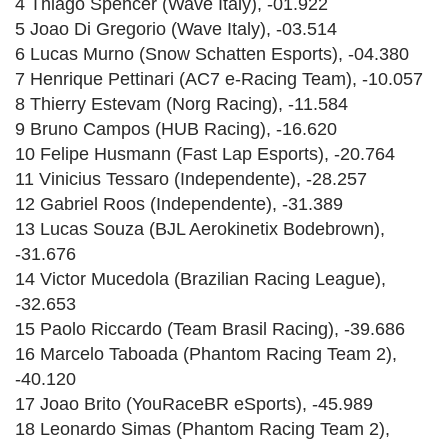
4 Thiago Spencer (Wave Italy), -01.922
5 Joao Di Gregorio (Wave Italy), -03.514
6 Lucas Murno (Snow Schatten Esports), -04.380
7 Henrique Pettinari (AC7 e-Racing Team), -10.057
8 Thierry Estevam (Norg Racing), -11.584
9 Bruno Campos (HUB Racing), -16.620
10 Felipe Husmann (Fast Lap Esports), -20.764
11 Vinicius Tessaro (Independente), -28.257
12 Gabriel Roos (Independente), -31.389
13 Lucas Souza (BJL Aerokinetix Bodebrown),
-31.676
14 Victor Mucedola (Brazilian Racing League),
-32.653
15 Paolo Riccardo (Team Brasil Racing), -39.686
16 Marcelo Taboada (Phantom Racing Team 2),
-40.120
17 Joao Brito (YouRaceBR eSports), -45.989
18 Leonardo Simas (Phantom Racing Team 2),