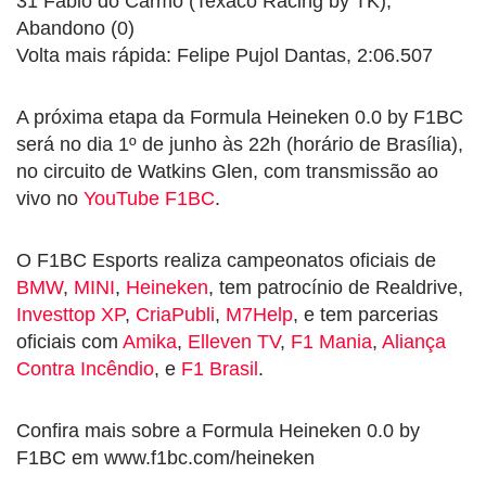
31 Fabio do Carmo (Texaco Racing by TK),
Abandono (0)
Volta mais rápida: Felipe Pujol Dantas, 2:06.507
A próxima etapa da Formula Heineken 0.0 by F1BC
será no dia 1º de junho às 22h (horário de Brasília),
no circuito de Watkins Glen, com transmissão ao
vivo no
YouTube F1BC
.
O F1BC Esports realiza campeonatos oficiais de
BMW
,
MINI
,
Heineken
, tem patrocínio de Realdrive,
Investtop XP
,
CriaPubli
,
M7Help
, e tem parcerias
oficiais com
Amika
,
Elleven TV
,
F1 Mania
,
Aliança
Contra Incêndio
, e
F1 Brasil
.
Confira mais sobre a Formula Heineken 0.0 by
F1BC em www.f1bc.com/heineken