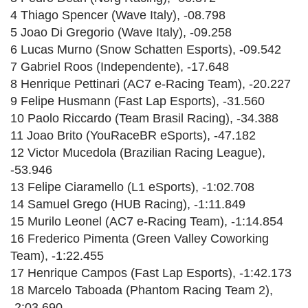
4 Thiago Spencer (Wave Italy), -08.798
5 Joao Di Gregorio (Wave Italy), -09.258
6 Lucas Murno (Snow Schatten Esports), -09.542
7 Gabriel Roos (Independente), -17.648
8 Henrique Pettinari (AC7 e-Racing Team), -20.227
9 Felipe Husmann (Fast Lap Esports), -31.560
10 Paolo Riccardo (Team Brasil Racing), -34.388
11 Joao Brito (YouRaceBR eSports), -47.182
12 Victor Mucedola (Brazilian Racing League),
-53.946
13 Felipe Ciaramello (L1 eSports), -1:02.708
14 Samuel Grego (HUB Racing), -1:11.849
15 Murilo Leonel (AC7 e-Racing Team), -1:14.854
16 Frederico Pimenta (Green Valley Coworking
Team), -1:22.455
17 Henrique Campos (Fast Lap Esports), -1:42.173
18 Marcelo Taboada (Phantom Racing Team 2),
-2:03.690