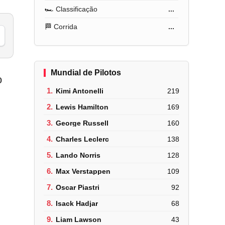
🏎️ Classificação
...
🏁 Corrida
...
Mundial de Pilotos
o
1.
Kimi Antonelli
219
2.
Lewis Hamilton
169
B
3.
George Russell
160
4.
Charles Leclerc
138
5.
Lando Norris
128
6.
Max Verstappen
109
7.
Oscar Piastri
92
8.
Isack Hadjar
68
9.
Liam Lawson
43