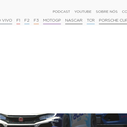
PODCAST
YOUTUBE
SOBRE NÓS
CO
 VIVO
F1
F2
F3
MOTOGP
NASCAR
TCR
PORSCHE CU