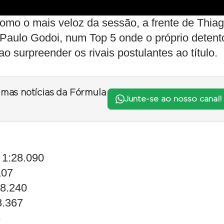
como o mais veloz da sessão, a frente de Thia
e Paulo Godoi, num Top 5 onde o próprio detent
ao surpreender os rivais postulantes ao título.
timas notícias da Fórmula
Junte-se ao nosso canal!
 1:28.090
107
28.240
8.367
8