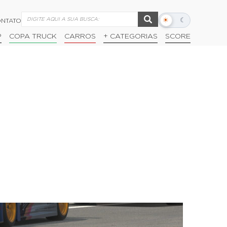
☀
☾
NTATO
Alternar
modo
P
COPA TRUCK
CARROS
+ CATEGORIAS
SCORE
escuro