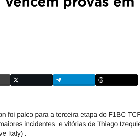
i vencem provas em
on foi palco para a terceira etapa do F1BC TC
iores incidentes, e vitórias de Thiago Izequi
 Italy) .