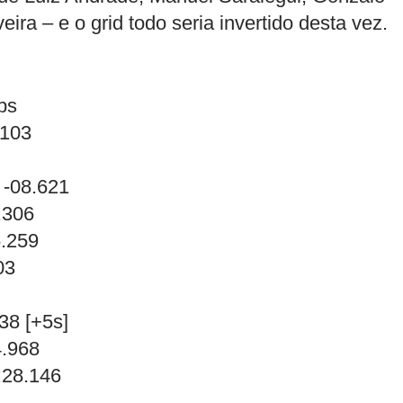
ira – e o grid todo seria invertido desta vez.
ps
.103
 -08.621
.306
6.259
03
38 [+5s]
4.968
:28.146