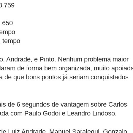
8.759
9.650
 tempo
m tempo
oso, Andrade, e Pinto. Nenhum problema maior
olaram de forma bem organizada, muito apoiad
ia de que bons pontos já seriam conquistados
is de 6 segundos de vantagem sobre Carlos
ada com Paulo Godoi e Leandro Lindoso.
e de Luiz Andrade, Manuel Saralegui, Gonzalo