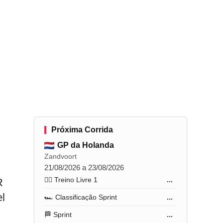
Próxima Corrida
GP da Holanda
Zandvoort
21/08/2026 a 23/08/2026
🏋️‍♂️ Treino Livre 1
...
R
el
🏎️ Classificação Sprint
...
🏁 Sprint
...