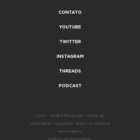
CONTATO
YOUTUBE
TWITTER
INSTAGRAM
THREADS
PODCAST
2002 - 2026 F1Mania.net - Mania de
Velocidade. Copyright. Todos os Direitos
Reservados.
Política de Privacidade