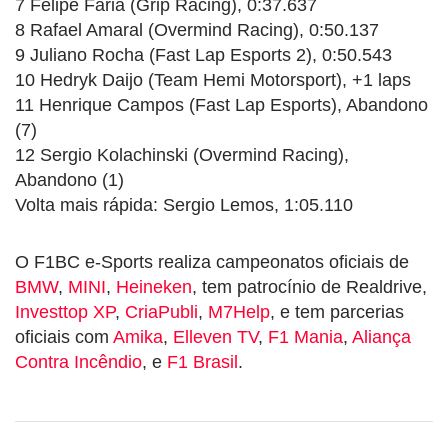
7 Felipe Faria (Grip Racing), 0:37.637
8 Rafael Amaral (Overmind Racing), 0:50.137
9 Juliano Rocha (Fast Lap Esports 2), 0:50.543
10 Hedryk Daijo (Team Hemi Motorsport), +1 laps
11 Henrique Campos (Fast Lap Esports), Abandono
(7)
12 Sergio Kolachinski (Overmind Racing),
Abandono (1)
Volta mais rápida: Sergio Lemos, 1:05.110
O F1BC e-Sports realiza campeonatos oficiais de
BMW
,
MINI
,
Heineken
, tem patrocínio de Realdrive,
Investtop XP
,
CriaPubli
,
M7Help
, e tem parcerias
oficiais com
Amika
,
Elleven TV
,
F1 Mania
,
Aliança
Contra Incêndio
, e
F1 Brasil
.