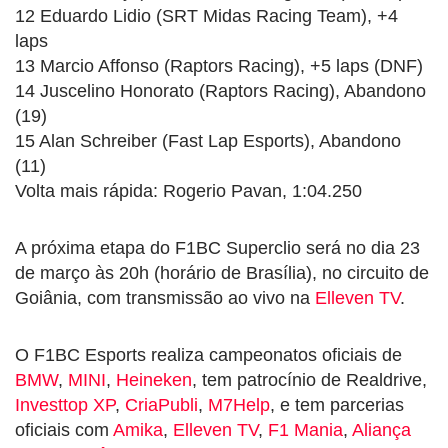
12 Eduardo Lidio (SRT Midas Racing Team), +4
laps
13 Marcio Affonso (Raptors Racing), +5 laps (DNF)
14 Juscelino Honorato (Raptors Racing), Abandono
(19)
15 Alan Schreiber (Fast Lap Esports), Abandono
(11)
Volta mais rápida: Rogerio Pavan, 1:04.250
A próxima etapa do F1BC Superclio será no dia 23
de março às 20h (horário de Brasília), no circuito de
Goiânia, com transmissão ao vivo na
Elleven TV
.
O F1BC Esports realiza campeonatos oficiais de
BMW
,
MINI
,
Heineken
, tem patrocínio de Realdrive,
Investtop XP
,
CriaPubli
,
M7Help
, e tem parcerias
oficiais com
Amika
,
Elleven TV
,
F1 Mania
,
Aliança