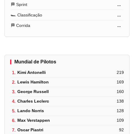
🏁 Sprint
...
🏎️ Classificação
...
🏁 Corrida
...
Mundial de Pilotos
1.
Kimi Antonelli
219
2.
Lewis Hamilton
169
3.
George Russell
160
4.
Charles Leclerc
138
5.
Lando Norris
128
6.
Max Verstappen
109
7.
Oscar Piastri
92