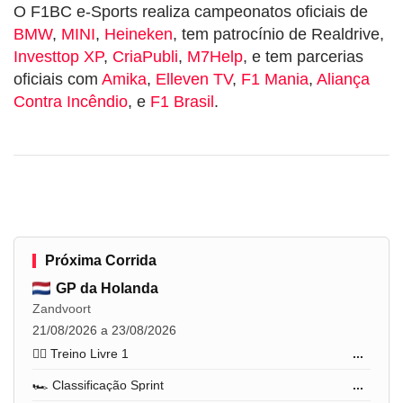
O F1BC e-Sports realiza campeonatos oficiais de
BMW
,
MINI
,
Heineken
, tem patrocínio de Realdrive,
Investtop XP
,
CriaPubli
,
M7Help
, e tem parcerias
oficiais com
Amika
,
Elleven TV
,
F1 Mania
,
Aliança
Contra Incêndio
, e
F1 Brasil
.
Próxima Corrida
GP da Holanda
Zandvoort
21/08/2026 a 23/08/2026
🏋️‍♂️ Treino Livre 1
...
🏎️ Classificação Sprint
...