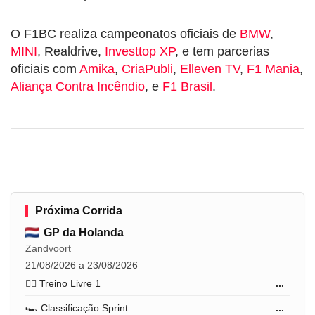
O F1BC realiza campeonatos oficiais de
BMW
,
MINI
, Realdrive,
Investtop XP
, e tem parcerias
oficiais com
Amika
,
CriaPubli
,
Elleven TV
,
F1 Mania
,
Aliança Contra Incêndio
, e
F1 Brasil
.
Próxima Corrida
GP da Holanda
Zandvoort
21/08/2026 a 23/08/2026
🏋️‍♂️ Treino Livre 1
...
🏎️ Classificação Sprint
...