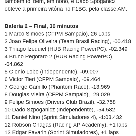
também foi bem, em nono, e Dado Spoganicz
obteve a primeira vitória no F1BC, pela classe AM.
Bateria 2 – Final, 30 minutos
1 Marco Simoes (CFPM Sampaio), 26 Laps
2 Joao Felipe Oliveira (Team Brasil Racing), -00.418
3 Thiago Izequiel (HUB Racing PowerPC), -02.349
4 Bruno Pegoraro 2 (HUB Racing PowerPC),
-04.862
5 Glenio Lobo (Independente), -09.007
6 Victor Tieri (CFPM Sampaio), -09.464
7 George Camillo (Phantom Race), -13.969
8 Douglas Vieira (CFPM Sampaio), -29.029
9 Felipe Simoes (Drivers Club Brazil), -32.758
10 Dado Szpoganicz (Independente), -54.582
11 Daniel Nino (Sprint Simuladores 4), -1:03.432
12 Robson Chagas (Racing XP Academy), +1 laps
13 Edgar Favarin (Sprint Simuladores), +1 laps