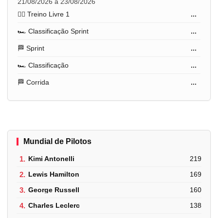
21/08/2026 a 23/08/2026
🏋️‍♂️ Treino Livre 1
...
🏎️ Classificação Sprint
...
🏁 Sprint
...
🏎️ Classificação
...
🏁 Corrida
...
Mundial de Pilotos
1.
Kimi Antonelli
219
2.
Lewis Hamilton
169
3.
George Russell
160
4.
Charles Leclerc
138