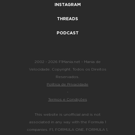
INSTAGRAM
THREADS
PODCAST
2002 - 2026 F1Mania.net - Mania de
Velocidade. Copyright. Todos os Direitos
Reservados.
Política de Privacidade
-
Termos e Condições
This website is unofficial and is not
associated in any way with the Formula 1
companies. F1, FORMULA ONE, FORMULA 1,