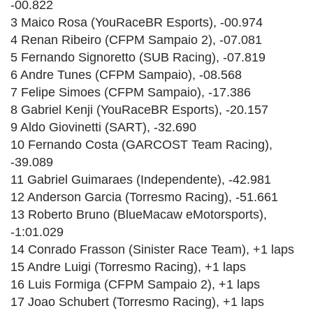
-00.822
3 Maico Rosa (YouRaceBR Esports), -00.974
4 Renan Ribeiro (CFPM Sampaio 2), -07.081
5 Fernando Signoretto (SUB Racing), -07.819
6 Andre Tunes (CFPM Sampaio), -08.568
7 Felipe Simoes (CFPM Sampaio), -17.386
8 Gabriel Kenji (YouRaceBR Esports), -20.157
9 Aldo Giovinetti (SART), -32.690
10 Fernando Costa (GARCOST Team Racing),
-39.089
11 Gabriel Guimaraes (Independente), -42.981
12 Anderson Garcia (Torresmo Racing), -51.661
13 Roberto Bruno (BlueMacaw eMotorsports),
-1:01.029
14 Conrado Frasson (Sinister Race Team), +1 laps
15 Andre Luigi (Torresmo Racing), +1 laps
16 Luis Formiga (CFPM Sampaio 2), +1 laps
17 Joao Schubert (Torresmo Racing), +1 laps