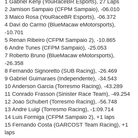
1 Gabriel Kenji (YouRaceBR Esports), 27 Laps
2 Jamison Sampaio (CFPM Sampaio), -06.010
3 Maico Rosa (YouRaceBR Esports), -06.372
4 Davi do Carmo (BlueMacaw eMotorsports),
-10.701
5 Renan Ribeiro (CFPM Sampaio 2), -10.865
6 Andre Tunes (CFPM Sampaio), -25.053
7 Roberto Bruno (BlueMacaw eMotorsports),
-26.358
8 Fernando Signoretto (SUB Racing), -26.469
9 Gabriel Guimaraes (Independente), -34.543
10 Anderson Garcia (Torresmo Racing), -43.289
11 Conrado Frasson (Sinister Race Team), -49.254
12 Joao Schubert (Torresmo Racing), -56.748
13 Andre Luigi (Torresmo Racing), -1:09.714
14 Luis Formiga (CFPM Sampaio 2), +1 laps
15 Fernando Costa (GARCOST Team Racing), +1
laps