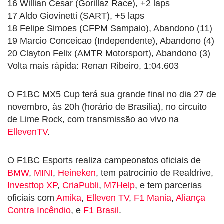
16 Willian Cesar (Gorillaz Race), +2 laps
17 Aldo Giovinetti (SART), +5 laps
18 Felipe Simoes (CFPM Sampaio), Abandono (11)
19 Marcio Conceicao (Independente), Abandono (4)
20 Clayton Felix (AMTR Motorsport), Abandono (3)
Volta mais rápida: Renan Ribeiro, 1:04.603
O F1BC MX5 Cup terá sua grande final no dia 27 de
novembro, às 20h (horário de Brasília), no circuito
de Lime Rock, com transmissão ao vivo na
EllevenTV
.
O F1BC Esports realiza campeonatos oficiais de
BMW
,
MINI
,
Heineken
, tem patrocínio de Realdrive,
Investtop XP
,
CriaPubli
,
M7Help
, e tem parcerias
oficiais com
Amika
,
Elleven TV
,
F1 Mania
,
Aliança
Contra Incêndio
, e
F1 Brasil
.