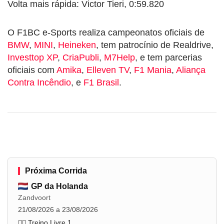
Volta mais rápida: Victor Tieri, 0:59.820
O F1BC e-Sports realiza campeonatos oficiais de
BMW
,
MINI
,
Heineken
, tem patrocínio de Realdrive,
Investtop XP
,
CriaPubli
,
M7Help
, e tem parcerias
oficiais com
Amika
,
Elleven TV
,
F1 Mania
,
Aliança
Contra Incêndio
, e
F1 Brasil
.
Próxima Corrida
GP da Holanda
Zandvoort
21/08/2026 a 23/08/2026
🏋️‍♂️ Treino Livre 1
...