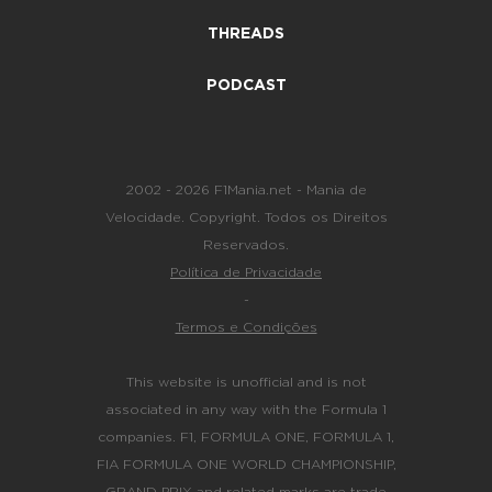
THREADS
PODCAST
2002 - 2026 F1Mania.net - Mania de
Velocidade. Copyright. Todos os Direitos
Reservados.
Política de Privacidade
-
Termos e Condições
This website is unofficial and is not
associated in any way with the Formula 1
companies. F1, FORMULA ONE, FORMULA 1,
FIA FORMULA ONE WORLD CHAMPIONSHIP,
GRAND PRIX and related marks are trade