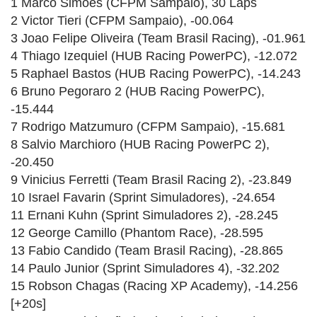
1 Marco Simoes (CFPM Sampaio), 30 Laps
2 Victor Tieri (CFPM Sampaio), -00.064
3 Joao Felipe Oliveira (Team Brasil Racing), -01.961
4 Thiago Izequiel (HUB Racing PowerPC), -12.072
5 Raphael Bastos (HUB Racing PowerPC), -14.243
6 Bruno Pegoraro 2 (HUB Racing PowerPC),
-15.444
7 Rodrigo Matzumuro (CFPM Sampaio), -15.681
8 Salvio Marchioro (HUB Racing PowerPC 2),
-20.450
9 Vinicius Ferretti (Team Brasil Racing 2), -23.849
10 Israel Favarin (Sprint Simuladores), -24.654
11 Ernani Kuhn (Sprint Simuladores 2), -28.245
12 George Camillo (Phantom Race), -28.595
13 Fabio Candido (Team Brasil Racing), -28.865
14 Paulo Junior (Sprint Simuladores 4), -32.202
15 Robson Chagas (Racing XP Academy), -14.256
[+20s]