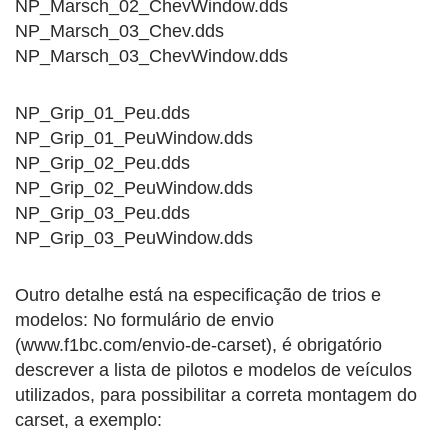
NP_Marsch_02_ChevWindow.dds
NP_Marsch_03_Chev.dds
NP_Marsch_03_ChevWindow.dds
NP_Grip_01_Peu.dds
NP_Grip_01_PeuWindow.dds
NP_Grip_02_Peu.dds
NP_Grip_02_PeuWindow.dds
NP_Grip_03_Peu.dds
NP_Grip_03_PeuWindow.dds
Outro detalhe está na especificação de trios e
modelos: No formulário de envio
(www.f1bc.com/envio-de-carset), é obrigatório
descrever a lista de pilotos e modelos de veículos
utilizados, para possibilitar a correta montagem do
carset, a exemplo: