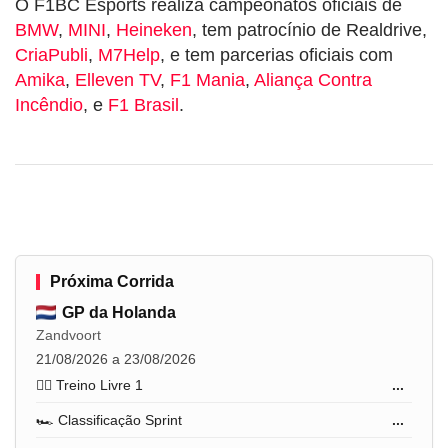
O F1BC Esports realiza campeonatos oficiais de
BMW
,
MINI
,
Heineken
, tem patrocínio de Realdrive,
CriaPubli
,
M7Help
, e tem parcerias oficiais com
Amika
,
Elleven TV
,
F1 Mania
,
Aliança Contra
Incêndio
, e
F1 Brasil
.
Próxima Corrida
GP da Holanda
Zandvoort
21/08/2026 a 23/08/2026
🏋️‍♂️ Treino Livre 1
...
🏎️ Classificação Sprint
...