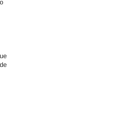
to
que
 de