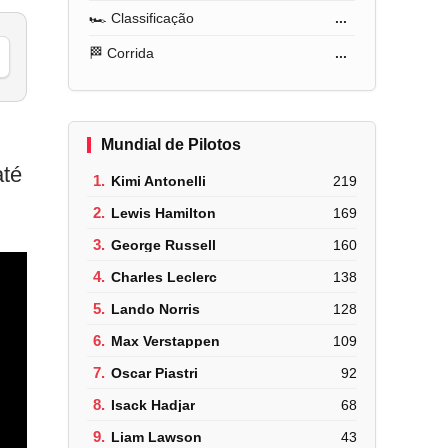
🏎️ Classificação
...
🏁 Corrida
...
Mundial de Pilotos
até
1.
Kimi Antonelli
219
2.
Lewis Hamilton
169
3.
George Russell
160
4.
Charles Leclerc
138
5.
Lando Norris
128
6.
Max Verstappen
109
7.
Oscar Piastri
92
8.
Isack Hadjar
68
9.
Liam Lawson
43