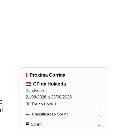
Próxima Corrida
GP da Holanda
Zandvoort
21/08/2026 a 23/08/2026
e
🏋️‍♂️ Treino Livre 1
...
l,
🏎️ Classificação Sprint
...
🏁 Sprint
...