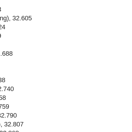
3
ng), 32.605
24
9
2.688
38
2.740
58
759
32.790
, 32.807