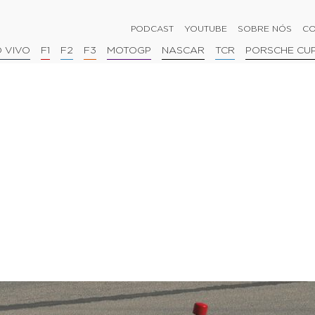
PODCAST
YOUTUBE
SOBRE NÓS
CO
 VIVO
F1
F2
F3
MOTOGP
NASCAR
TCR
PORSCHE CU