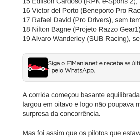
15 Edilson Cardoso (RPK e-Sports 2),
16 Victor del Porto (Beneporto Pro Ra
17 Rafael David (Pro Drivers), sem te
18 Nilton Bagne (Projeto Razzo Gear1
19 Alvaro Wanderley (SUB Racing), s
Siga o F1Mania.net e receba as úl
1 pelo WhatsApp.
A corrida começou basante equilibrada
largou em oitavo e logo não poupava m
surpresa da concorrência.
Mas foi assim que os pilotos que esta