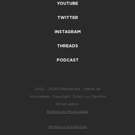
YOUTUBE
TWITTER
INSTAGRAM
THREADS
PODCAST
2002 - 2026 F1Mania.net - Mania de
Velocidade. Copyright. Todos os Direitos
Reservados.
Política de Privacidade
-
Termos e Condições