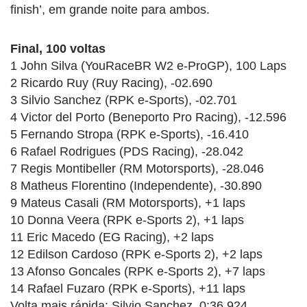
finish’, em grande noite para ambos.
Final, 100 voltas
1 John Silva (YouRaceBR W2 e-ProGP), 100 Laps
2 Ricardo Ruy (Ruy Racing), -02.690
3 Silvio Sanchez (RPK e-Sports), -02.701
4 Victor del Porto (Beneporto Pro Racing), -12.596
5 Fernando Stropa (RPK e-Sports), -16.410
6 Rafael Rodrigues (PDS Racing), -28.042
7 Regis Montibeller (RM Motorsports), -28.046
8 Matheus Florentino (Independente), -30.890
9 Mateus Casali (RM Motorsports), +1 laps
10 Donna Veera (RPK e-Sports 2), +1 laps
11 Eric Macedo (EG Racing), +2 laps
12 Edilson Cardoso (RPK e-Sports 2), +2 laps
13 Afonso Goncales (RPK e-Sports 2), +7 laps
14 Rafael Fuzaro (RPK e-Sports), +11 laps
Volta mais rápida: Silvio Sanchez, 0:36.924