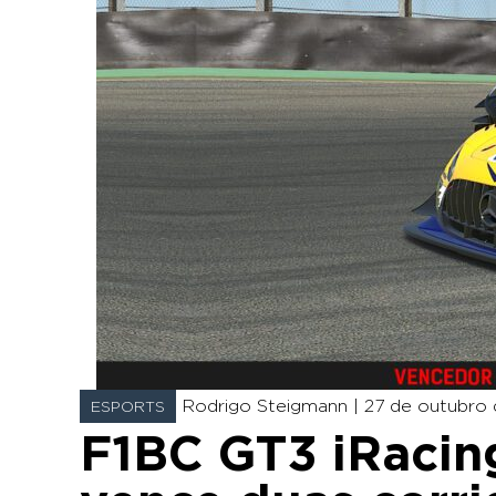
Rodrigo Steigmann |
27 de outubro 
ESPORTS
F1BC GT3 iRacin