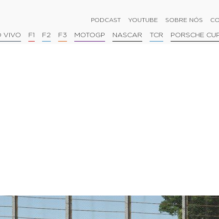
PODCAST
YOUTUBE
SOBRE NÓS
CO
 VIVO
F1
F2
F3
MOTOGP
NASCAR
TCR
PORSCHE CU