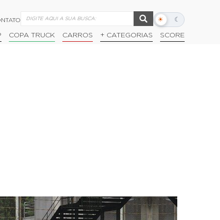
☀
☾
NTATO
Alternar
modo
P
COPA TRUCK
CARROS
+ CATEGORIAS
SCORE
escuro