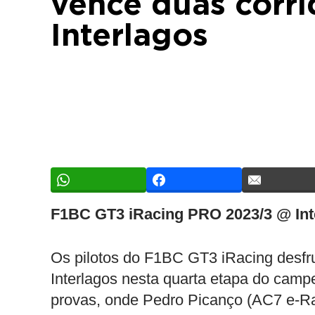
vence duas corri
Interlagos
F1BC GT3 iRacing PRO 2023/3 @ Int
Os pilotos do F1BC GT3 iRacing desfru
Interlagos nesta quarta etapa do camp
provas, onde Pedro Picanço (AC7 e-R