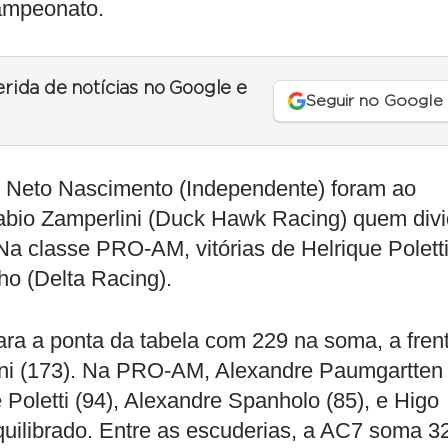
campeonato.
erida de notícias no Google e
Seguir no Google
e Neto Nascimento (Independente) foram ao
abio Zamperlini (Duck Hawk Racing) quem divi
 classe PRO-AM, vitórias de Helrique Polett
o (Delta Racing).
ra a ponta da tabela com 229 na soma, a fren
lini (173). Na PRO-AM, Alexandre Paumgartten
 Poletti (94), Alexandre Spanholo (85), e Higo
quilibrado. Entre as escuderias, a AC7 soma 3