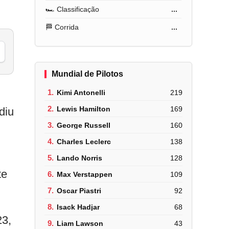
🏎️ Classificação
...
🏁 Corrida
...
Mundial de Pilotos
1.
Kimi Antonelli
219
2.
Lewis Hamilton
169
diu
i
3.
George Russell
160
4.
Charles Leclerc
138
5.
Lando Norris
128
te
6.
Max Verstappen
109
7.
Oscar Piastri
92
8.
Isack Hadjar
68
23,
9.
Liam Lawson
43