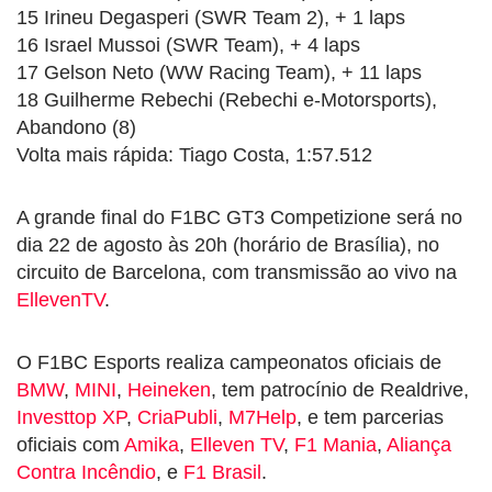
15 Irineu Degasperi (SWR Team 2), + 1 laps
16 Israel Mussoi (SWR Team), + 4 laps
17 Gelson Neto (WW Racing Team), + 11 laps
18 Guilherme Rebechi (Rebechi e-Motorsports),
Abandono (8)
Volta mais rápida: Tiago Costa, 1:57.512
A grande final do F1BC GT3 Competizione será no
dia 22 de agosto às 20h (horário de Brasília), no
circuito de Barcelona, com transmissão ao vivo na
EllevenTV
.
O F1BC Esports realiza campeonatos oficiais de
BMW
,
MINI
,
Heineken
, tem patrocínio de Realdrive,
Investtop XP
,
CriaPubli
,
M7Help
, e tem parcerias
oficiais com
Amika
,
Elleven TV
,
F1 Mania
,
Aliança
Contra Incêndio
, e
F1 Brasil
.